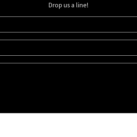
Drop us a line!
Sign up for our email list for updates, promotions, and more.