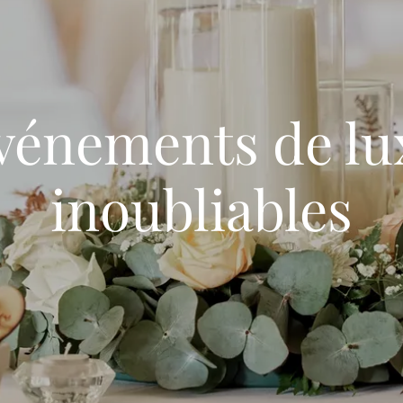
vénements de lu
inoubliables